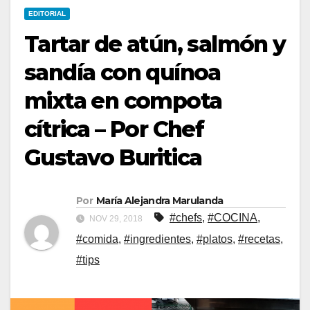
EDITORIAL
Tartar de atún, salmón y
sandía con quínoa
mixta en compota
cítrica – Por Chef
Gustavo Buritica
Por
María Alejandra Marulanda
#chefs
,
#COCINA
,
NOV 29, 2018
#comida
,
#ingredientes
,
#platos
,
#recetas
,
#tips