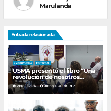
Marulanda
Entrada relacionada
#YOSOYUSMA
EDITORIAL
USMA presentó el libro “Una
revolución de nosotros
mismos: La vida como
ABR 10, 2026
JIHAN RODRÍGUEZ
comunión” de Luigi Giusani