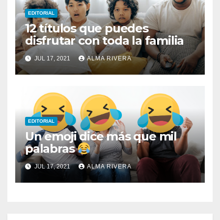
EDITORIAL
12 títulos que puedes
disfrutar con toda la familia
JUL 17, 2021
ALMA RIVERA
EDITORIAL
Un emoji dice más que mil
palabras
JUL 17, 2021
ALMA RIVERA