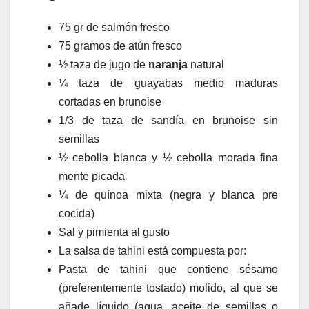
75 gr de salmón fresco
75 gramos de atún fresco
½ taza de jugo de
naranja
natural
¼ taza de guayabas medio maduras
cortadas en brunoise
1/3 de taza de sandía en brunoise sin
semillas
½ cebolla blanca y ½ cebolla morada fina
mente picada
¼ de quínoa mixta (negra y blanca pre
cocida)
Sal y pimienta al gusto
La salsa de tahini está compuesta por:
Pasta de tahini que contiene sésamo
(preferentemente tostado) molido, al que se
añade líquido (agua, aceite de semillas o