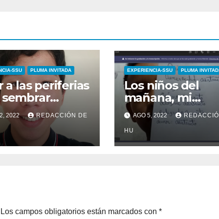
NCIA-SSU
PLUMA INVITADA
EXPERIENCIA-SSU
PLUMA INVITAD
r a las periferias
Los niños del
 sembrar
mañana, mi
cidad”
experiencia de
2, 2022
REDACCIÓN DE
AGO 5, 2022
REDACCIÓ
Servicio Social
Universitario
HU
Los campos obligatorios están marcados con
*