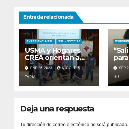
Entrada relacionada
EXPERIENCIA-SSU
SSU - NOTICIAS
EXPERIE
USMA y Hogares
“Sali
CREA orientan a
para
estudiantes para
feli
ENE 26, 2023
NICOLE S.
SEP 2
servicio social
TAPIA
HU
Deja una respuesta
Tu dirección de correo electrónico no será publicada.