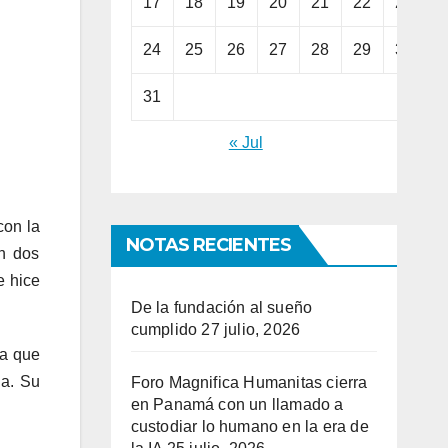
17
18
19
20
21
22
23
24
25
26
27
28
29
30
31
« Jul
con la
NOTAS RECIENTES
n dos
e hice
De la fundación al sueño
cumplido
27 julio, 2026
ña que
na. Su
Foro Magnifica Humanitas cierra
en Panamá con un llamado a
custodiar lo humano en la era de