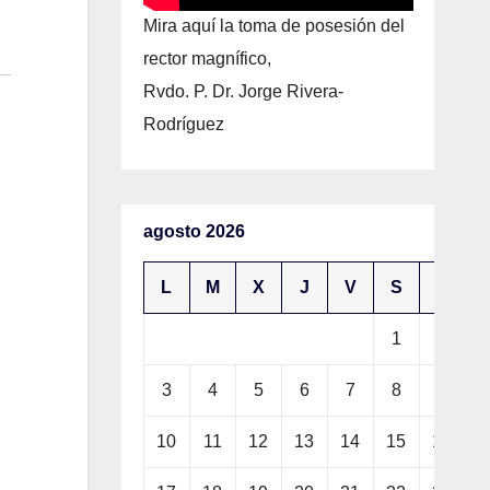
Mira aquí la toma de posesión del
rector magnífico,
Rvdo. P. Dr. Jorge Rivera-
Rodríguez
agosto 2026
L
M
X
J
V
S
D
1
2
3
4
5
6
7
8
9
10
11
12
13
14
15
16