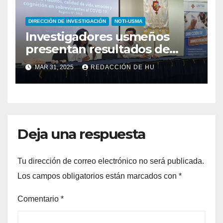
DIRECCIÓN DE INVESTIGACIÓN
NOTI-USMA
Investigadores usmeños
presentan resultados de
estudio sobre hábitos,
MAR 31, 2025
REDACCIÓN DE HU
calidad de vida, emoción y
cognición en sobrevivientes
al COVI-19
Deja una respuesta
Tu dirección de correo electrónico no será publicada.
Los campos obligatorios están marcados con
*
Comentario
*