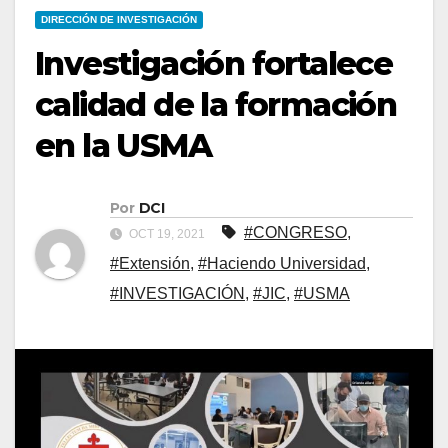
DIRECCIÓN DE INVESTIGACIÓN
Investigación fortalece
calidad de la formación
en la USMA
Por
DCI
#CONGRESO
,
OCT 19, 2021
#Extensión
,
#Haciendo Universidad
,
#INVESTIGACIÓN
,
#JIC
,
#USMA