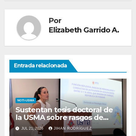
Por
Elizabeth Garrido A.
Entrada relacionada
NOTI-USMA
Sustentan tesis doctoral de
la USMA sobre rasgos de
personalidad y conductas de
JUL 21, 2026
JIHAN RODRÍGUEZ
autolesión en adolescentes