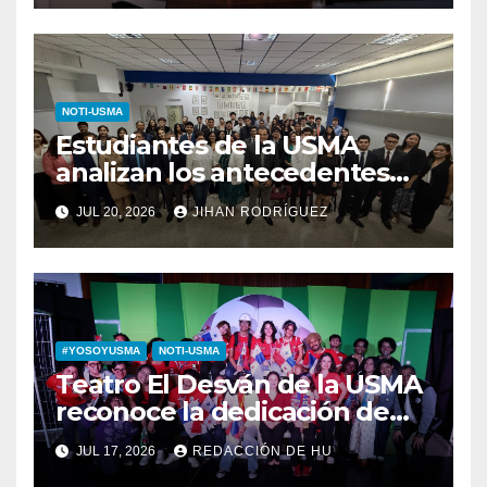
NOTI-USMA
Estudiantes de la USMA
analizan los antecedentes
del Derecho Romano junto a
JUL 20, 2026
JIHAN RODRÍGUEZ
diputada invitada
#YOSOYUSMA
NOTI-USMA
Teatro El Desván de la USMA
reconoce la dedicación de
sus estudiantes en su 43
JUL 17, 2026
REDACCIÓN DE HU
aniversario