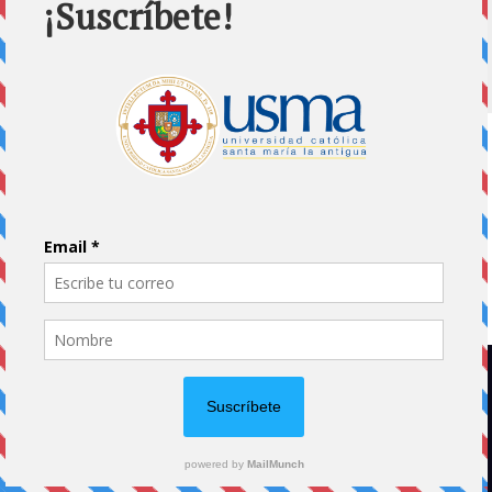
Home
Impreso
Pluma Invitada
Portada
Vida Universitaria
Papás usmeños