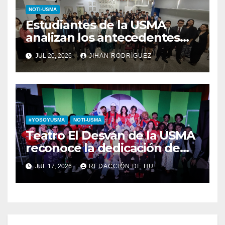
NOTI-USMA
Estudiantes de la USMA
analizan los antecedentes
del Derecho Romano junto a
JUL 20, 2026
JIHAN RODRÍGUEZ
diputada invitada
#YOSOYUSMA
NOTI-USMA
Teatro El Desván de la USMA
reconoce la dedicación de
sus estudiantes en su 43
JUL 17, 2026
REDACCIÓN DE HU
aniversario