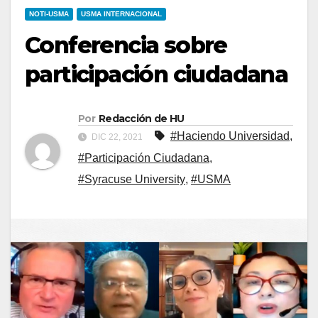
NOTI-USMA
USMA INTERNACIONAL
Conferencia sobre
participación ciudadana
Por
Redacción de HU
#Haciendo Universidad
,
DIC 22, 2021
#Participación Ciudadana
,
#Syracuse University
,
#USMA