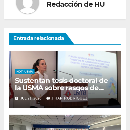
Redacción de HU
Entrada relacionada
NOTI-USMA
Sustentan tesis doctoral de
la USMA sobre rasgos de
personalidad y conductas de
JUL 21, 2026
JIHAN RODRÍGUEZ
autolesión en adolescentes