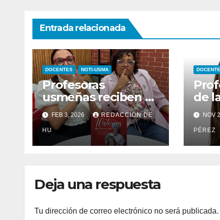
Entrada relacionada
DOCENTES
NOTI-USMA
DOCENT
Profesoras
Prof
usmeñas reciben el
de l
Premio Excelencias
Dere
FEB 3, 2026
REDACCIÓN DE
NOV 2
Gourmet 2025
reco
HU
inte
PÉREZ
Lega
Deja una respuesta
Tu dirección de correo electrónico no será publicada.