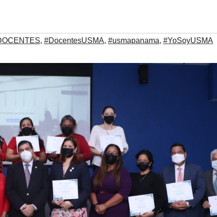
DOCENTES
,
#DocentesUSMA
,
#usmapanama
,
#YoSoyUSMA