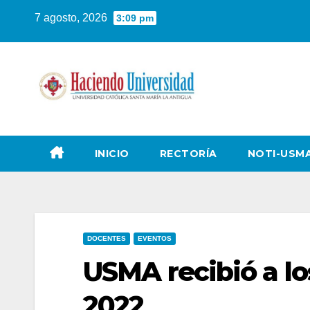
7 agosto, 2026
3:09 pm
INICIO
RECTORÍA
NOTI-USM
DOCENTES
EVENTOS
USMA recibió a l
2022