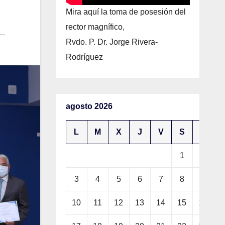
Mira aquí la toma de posesión del
rector magnífico,
Rvdo. P. Dr. Jorge Rivera-
Rodríguez
agosto 2026
L
M
X
J
V
S
D
1
2
3
4
5
6
7
8
9
10
11
12
13
14
15
16