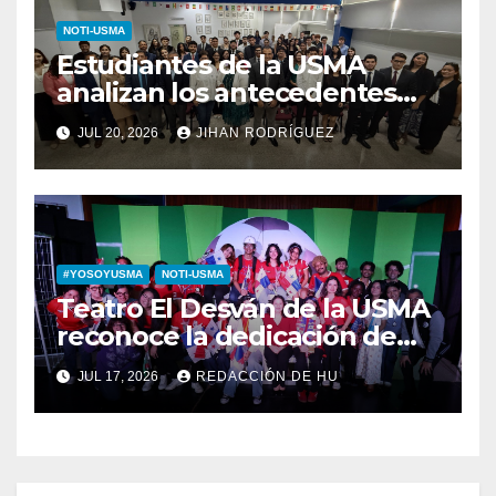
NOTI-USMA
Estudiantes de la USMA
analizan los antecedentes
del Derecho Romano junto a
JUL 20, 2026
JIHAN RODRÍGUEZ
diputada invitada
#YOSOYUSMA
NOTI-USMA
Teatro El Desván de la USMA
reconoce la dedicación de
sus estudiantes en su 43
JUL 17, 2026
REDACCIÓN DE HU
aniversario