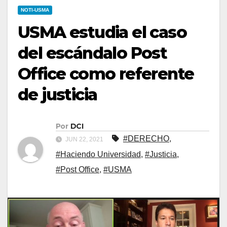
NOTI-USMA
USMA estudia el caso
del escándalo Post
Office como referente
de justicia
Por
DCI
#DERECHO
,
JUN 22, 2021
#Haciendo Universidad
,
#Justicia
,
#Post Office
,
#USMA