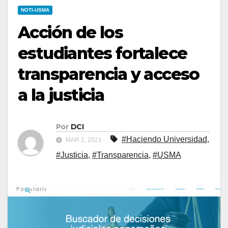
NOTI-USMA
Acción de los
estudiantes fortalece
transparencia y acceso
a la justicia
Por
DCI
#Haciendo Universidad
,
MAR 2, 2021
#Justicia
,
#Transparencia
,
#USMA