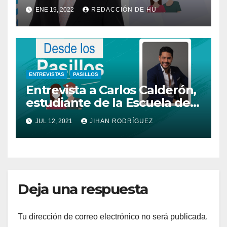
haces”
ENE 19, 2022
REDACCIÓN DE HU
ENTREVISTAS
PASILLOS
Entrevista a Carlos Calderón,
estudiante de la Escuela de
Comunicación Social
JUL 12, 2021
JIHAN RODRÍGUEZ
Deja una respuesta
Tu dirección de correo electrónico no será publicada.