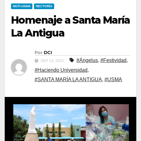
NOTI-USMA
RECTORÍA
Homenaje a Santa María
La Antigua
Por
DCI
#Ángelus
,
#Festividad
,
SEP 13, 2021
#Haciendo Universidad
,
#SANTA MARÍA LA ANTIGUA
,
#USMA