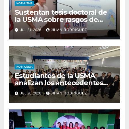
NOTI-USMA
Sustentan tesis doctoral de
la USMA sobre rasgos de
personalidad y conductas de
JUL 21, 2026
JIHAN RODRÍGUEZ
autolesión en adolescentes
NOTI-USMA
Estudiantes de la USMA
analizan los antecedentes
del Derecho Romano junto a
JUL 20, 2026
JIHAN RODRÍGUEZ
diputada invitada