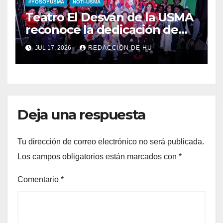
#YOSOYUSMA
NOTI-USMA
Teatro El Desván de la USMA
reconoce la dedicación de
sus estudiantes en su 43
JUL 17, 2026
REDACCIÓN DE HU
aniversario
Deja una respuesta
Tu dirección de correo electrónico no será publicada.
Los campos obligatorios están marcados con
*
Comentario
*