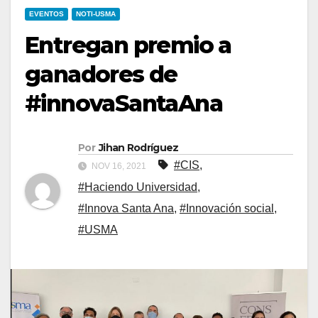
EVENTOS
NOTI-USMA
Entregan premio a
ganadores de
#innovaSantaAna
Por
Jihan Rodríguez
#CIS
,
NOV 16, 2021
#Haciendo Universidad
,
#Innova Santa Ana
,
#Innovación social
,
#USMA