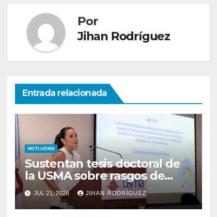
Por
Jihan Rodríguez
Entrada relacionada
NOTI-USMA
Sustentan tesis doctoral de
la USMA sobre rasgos de
personalidad y conductas de
JUL 21, 2026
JIHAN RODRÍGUEZ
autolesión en adolescentes