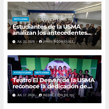
NOTI-USMA
Estudiantes de la USMA
analizan los antecedentes
del Derecho Romano junto a
JUL 20, 2026
JIHAN RODRÍGUEZ
diputada invitada
#YOSOYUSMA
NOTI-USMA
Teatro El Desván de la USMA
reconoce la dedicación de
sus estudiantes en su 43
JUL 17, 2026
REDACCIÓN DE HU
aniversario