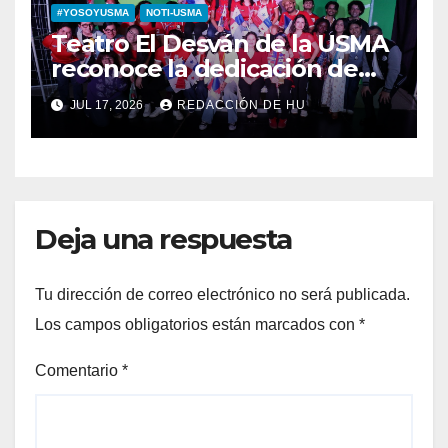
#YOSOYUSMA
NOTI-USMA
Teatro El Desván de la USMA
reconoce la dedicación de
sus estudiantes en su 43
JUL 17, 2026
REDACCIÓN DE HU
aniversario
Deja una respuesta
Tu dirección de correo electrónico no será publicada.
Los campos obligatorios están marcados con
*
Comentario
*