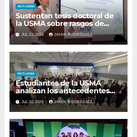
NOTI-USMA
Sustentan tesis doctoral de
la USMA sobre rasgos de
personalidad y conductas de
JUL 21, 2026
JIHAN RODRÍGUEZ
autolesión en adolescentes
NOTI-USMA
Estudiantes de la USMA
analizan los antecedentes
del Derecho Romano junto a
JUL 20, 2026
JIHAN RODRÍGUEZ
diputada invitada