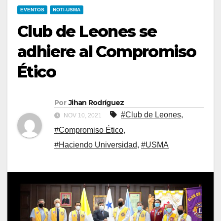
EVENTOS
NOTI-USMA
Club de Leones se
adhiere al Compromiso
Ético
Por
Jihan Rodríguez
#Club de Leones
,
NOV 10, 2021
#Compromiso Ético
,
#Haciendo Universidad
,
#USMA