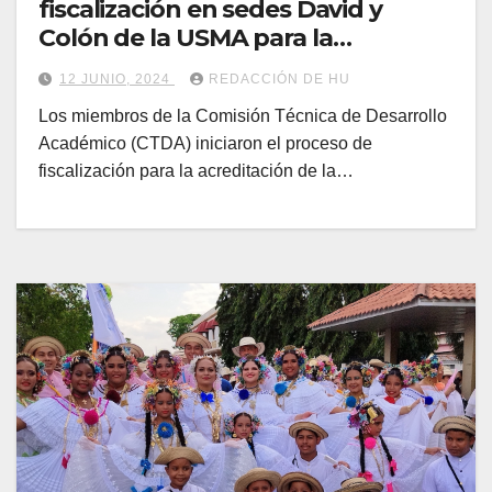
fiscalización en sedes David y
Colón de la USMA para la
acreditación de la carrera de
12 JUNIO, 2024
REDACCIÓN DE HU
Derecho
Los miembros de la Comisión Técnica de Desarrollo
Académico (CTDA) iniciaron el proceso de
fiscalización para la acreditación de la…