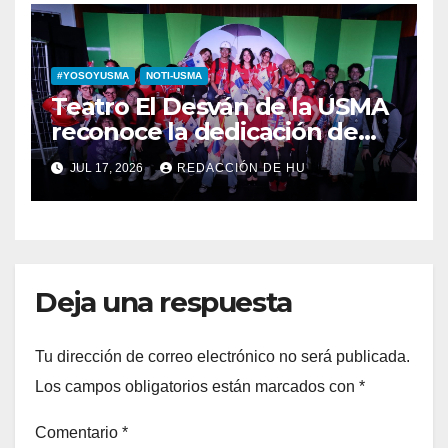
#YOSOYUSMA
NOTI-USMA
Teatro El Desván de la USMA
reconoce la dedicación de
sus estudiantes en su 43
JUL 17, 2026
REDACCIÓN DE HU
aniversario
Deja una respuesta
Tu dirección de correo electrónico no será publicada.
Los campos obligatorios están marcados con
*
Comentario
*