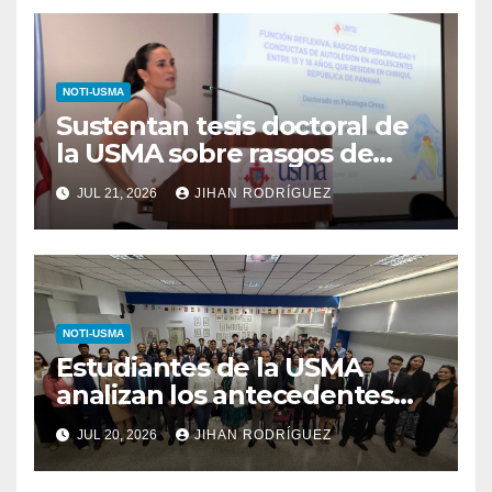
NOTI-USMA
Sustentan tesis doctoral de
la USMA sobre rasgos de
personalidad y conductas de
JUL 21, 2026
JIHAN RODRÍGUEZ
autolesión en adolescentes
NOTI-USMA
Estudiantes de la USMA
analizan los antecedentes
del Derecho Romano junto a
JUL 20, 2026
JIHAN RODRÍGUEZ
diputada invitada