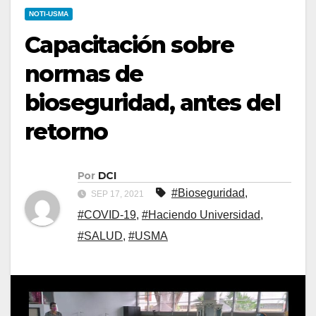
NOTI-USMA
Capacitación sobre
normas de
bioseguridad, antes del
retorno
Por
DCI
#Bioseguridad
,
SEP 17, 2021
#COVID-19
,
#Haciendo Universidad
,
#SALUD
,
#USMA