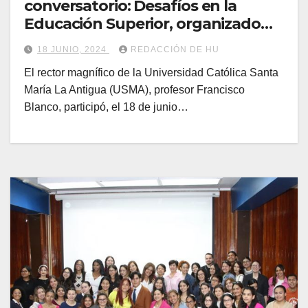
conversatorio: Desafíos en la
Educación Superior, organizado
por APEDE
18 JUNIO, 2024
REDACCIÓN DE HU
El rector magnífico de la Universidad Católica Santa
María La Antigua (USMA), profesor Francisco
Blanco, participó, el 18 de junio…