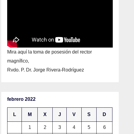
Mira aquí la toma de posesión del rector
magnífico,
Rvdo. P. Dr. Jorge Rivera-Rodríguez
febrero 2022
L
M
X
J
V
S
D
1
2
3
4
5
6