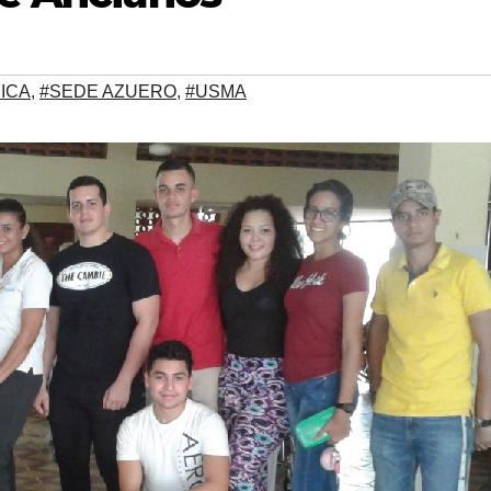
ICA
,
#SEDE AZUERO
,
#USMA