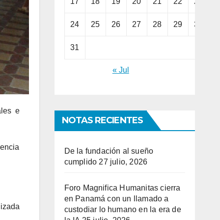
17
18
19
20
21
22
23
24
25
26
27
28
29
30
31
« Jul
ales e
NOTAS RECIENTES
vencia
De la fundación al sueño
cumplido
27 julio, 2026
Foro Magnifica Humanitas cierra
en Panamá con un llamado a
nizada
custodiar lo humano en la era de