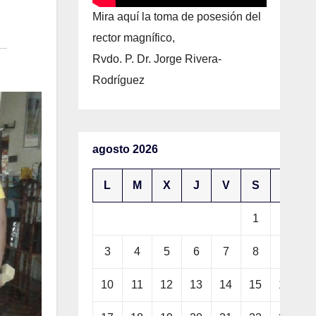
Mira aquí la toma de posesión del
rector magnífico,
Rvdo. P. Dr. Jorge Rivera-
Rodríguez
agosto 2026
L
M
X
J
V
S
D
1
2
3
4
5
6
7
8
9
10
11
12
13
14
15
16