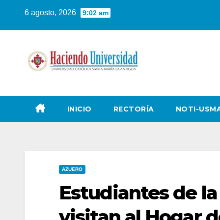
6 agosto, 2026
9:02 am
INICIO
RECTORÍA
NOTI-USM
AZUERO
Estudiantes de l
visitan al Hogar 