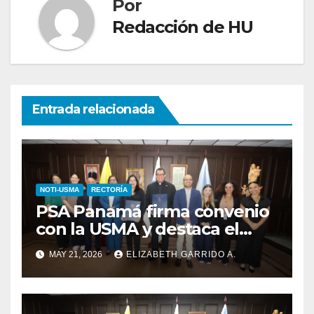
Por
Redacción de HU
Entrada relacionada
NOTI-USMA
RECTORÍA
PSA Panamá firma convenio
con la USMA y destaca el
talento de sus estudiantes
MAY 21, 2026
ELIZABETH GARRIDO A.