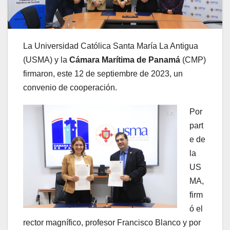
La Universidad Católica Santa María La Antigua
(USMA) y la
Cámara Marítima de Panamá
(CMP)
firmaron, este 12 de septiembre de 2023, un
convenio de cooperación.
Por
part
e de
la
US
MA,
firm
ó el
rector magnífico, profesor Francisco Blanco y por