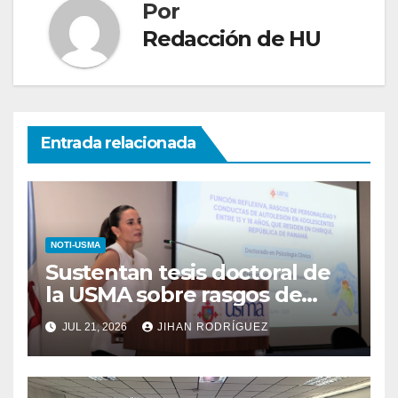
Por
Redacción de HU
Entrada relacionada
NOTI-USMA
Sustentan tesis doctoral de
la USMA sobre rasgos de
personalidad y conductas de
JUL 21, 2026
JIHAN RODRÍGUEZ
autolesión en adolescentes