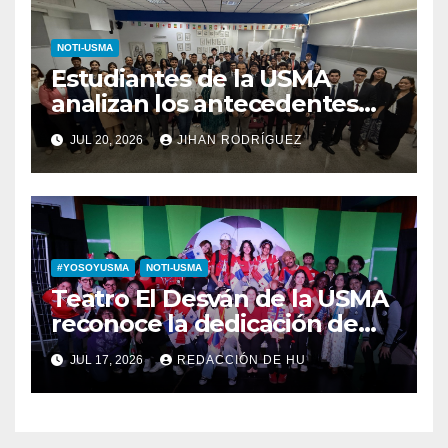
NOTI-USMA
Estudiantes de la USMA
analizan los antecedentes
del Derecho Romano junto a
JUL 20, 2026
JIHAN RODRÍGUEZ
diputada invitada
#YOSOYUSMA
NOTI-USMA
Teatro El Desván de la USMA
reconoce la dedicación de
sus estudiantes en su 43
JUL 17, 2026
REDACCIÓN DE HU
aniversario