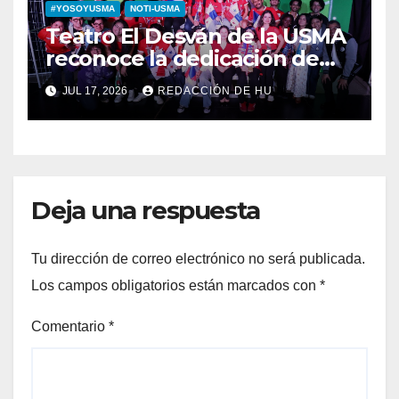
#YOSOYUSMA
NOTI-USMA
Teatro El Desván de la USMA
reconoce la dedicación de
sus estudiantes en su 43
JUL 17, 2026
REDACCIÓN DE HU
aniversario
Deja una respuesta
Tu dirección de correo electrónico no será publicada.
Los campos obligatorios están marcados con
*
Comentario
*