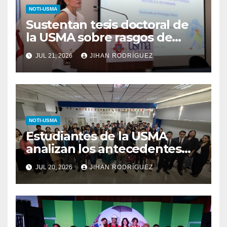
NOTI-USMA
Sustentan tesis doctoral de
la USMA sobre rasgos de
personalidad y conductas de
JUL 21, 2026
JIHAN RODRÍGUEZ
autolesión en adolescentes
NOTI-USMA
Estudiantes de la USMA
analizan los antecedentes
del Derecho Romano junto a
JUL 20, 2026
JIHAN RODRÍGUEZ
diputada invitada