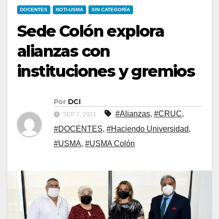
DOCENTES
NOTI-USMA
SIN CATEGORÍA
Sede Colón explora
alianzas con
instituciones y gremios
Por
DCI
#Alianzas
,
#CRUC
,
SEP 7, 2021
#DOCENTES
,
#Haciendo Universidad
,
#USMA
,
#USMA Colón