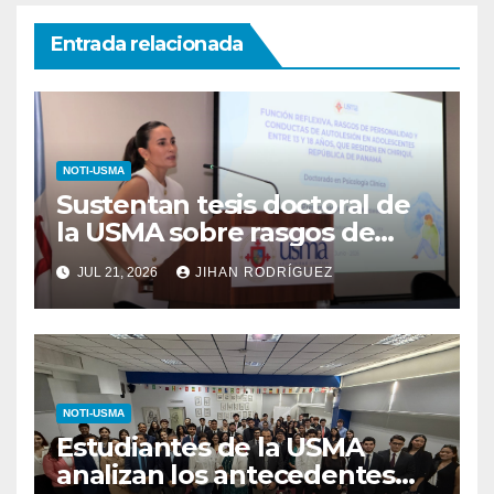
Entrada relacionada
NOTI-USMA
Sustentan tesis doctoral de
la USMA sobre rasgos de
personalidad y conductas de
JUL 21, 2026
JIHAN RODRÍGUEZ
autolesión en adolescentes
NOTI-USMA
Estudiantes de la USMA
analizan los antecedentes