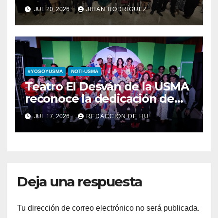
del Derecho Romano junto a
JUL 20, 2026
JIHAN RODRÍGUEZ
diputada invitada
#YOSOYUSMA
NOTI-USMA
Teatro El Desván de la USMA
reconoce la dedicación de
sus estudiantes en su 43
JUL 17, 2026
REDACCIÓN DE HU
aniversario
Deja una respuesta
Tu dirección de correo electrónico no será publicada.