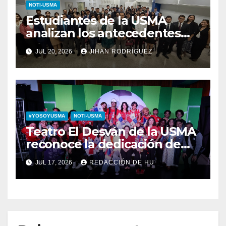
NOTI-USMA
Estudiantes de la USMA
analizan los antecedentes
del Derecho Romano junto a
JUL 20, 2026
JIHAN RODRÍGUEZ
diputada invitada
#YOSOYUSMA
NOTI-USMA
Teatro El Desván de la USMA
reconoce la dedicación de
sus estudiantes en su 43
JUL 17, 2026
REDACCIÓN DE HU
aniversario