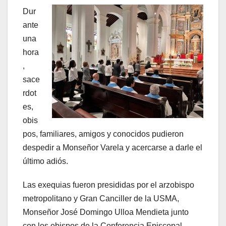
Dur
ante
una
hora
,
sace
rdot
es,
obis
pos, familiares, amigos y conocidos pudieron
despedir a Monseñor Varela y acercarse a darle el
último adiós.
Las exequias fueron presididas por el arzobispo
metropolitano y Gran Canciller de la USMA,
Monseñor José Domingo Ulloa Mendieta junto
con los obispos de la Conferencia Episcopal.