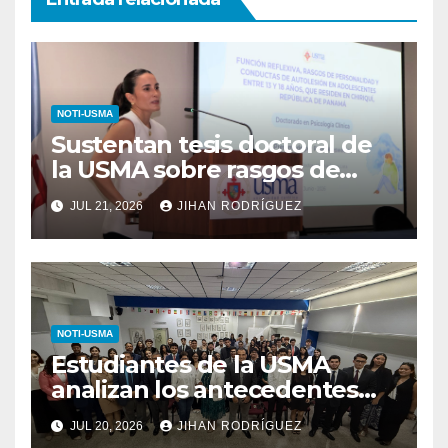
NOTI-USMA
Sustentan tesis doctoral de
la USMA sobre rasgos de
personalidad y conductas de
JUL 21, 2026
JIHAN RODRÍGUEZ
autolesión en adolescentes
NOTI-USMA
Estudiantes de la USMA
analizan los antecedentes
del Derecho Romano junto a
JUL 20, 2026
JIHAN RODRÍGUEZ
diputada invitada