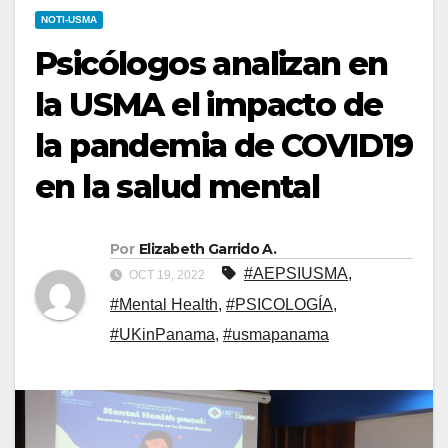
NOTI-USMA
Psicólogos analizan en
la USMA el impacto de
la pandemia de COVID19
en la salud mental
Por
Elizabeth Garrido A.
#AEPSIUSMA
,
OCT 19, 2022
#Mental Health
,
#PSICOLOGÍA
,
#UKinPanama
,
#usmapanama