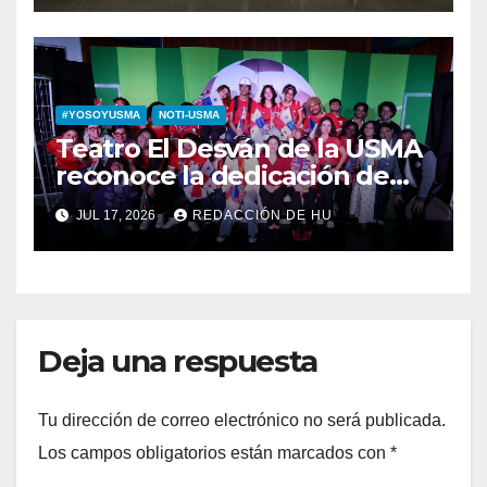
#YOSOYUSMA
NOTI-USMA
Teatro El Desván de la USMA
reconoce la dedicación de
sus estudiantes en su 43
JUL 17, 2026
REDACCIÓN DE HU
aniversario
Deja una respuesta
Tu dirección de correo electrónico no será publicada.
Los campos obligatorios están marcados con
*