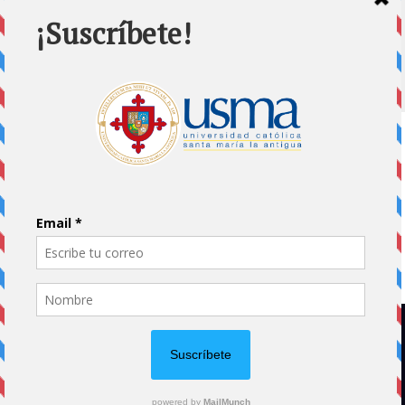
Home
Impreso
Pluma Invitada
Portada
Vida Universitaria
Papás usmeños