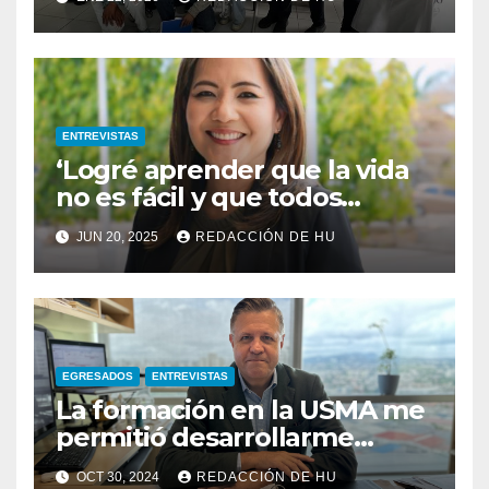
ENTREVISTAS
‘Logré aprender que la vida
no es fácil y que todos
tenemos oportunidades’:
JUN 20, 2025
REDACCIÓN DE HU
Lilia Liu Chung de Yee
EGRESADOS
ENTREVISTAS
La formación en la USMA me
permitió desarrollarme
profesionalmente en áreas
OCT 30, 2024
REDACCIÓN DE HU