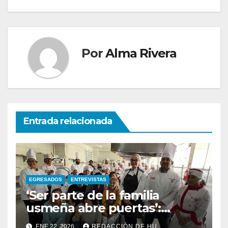
Por
Alma Rivera
Entrada relacionada
EGRESADOS
ENTREVISTAS
‘Ser parte de la familia
usmeña abre puertas’:
Profesora Bichili
ENE 22, 2026
REDACCIÓN DE HU