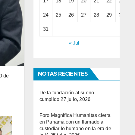
17
18
19
20
21
22
23
24
25
26
27
28
29
30
31
« Jul
NOTAS RECIENTES
0 de
De la fundación al sueño
cumplido
27 julio, 2026
Foro Magnifica Humanitas cierra
en Panamá con un llamado a
custodiar lo humano en la era de