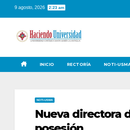
9 agosto, 2026
2:23 am
INICIO
RECTORÍA
NOTI-USM
NOTI-USMA
Nueva directora 
posesión