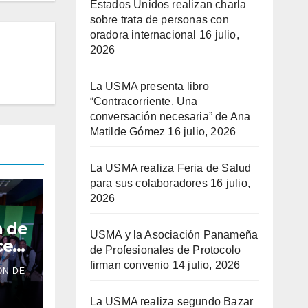
Estados Unidos realizan charla
sobre trata de personas con
oradora internacional
16 julio,
2026
La USMA presenta libro
“Contracorriente. Una
conversación necesaria” de Ana
Matilde Gómez
16 julio, 2026
La USMA realiza Feria de Salud
para sus colaboradores
16 julio,
2026
n de
USMA y la Asociación Panameña
ce
de Profesionales de Protocolo
 sus
firman convenio
14 julio, 2026
ÓN DE
su
La USMA realiza segundo Bazar