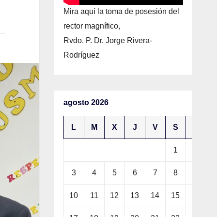
Mira aquí la toma de posesión del
rector magnífico,
Rvdo. P. Dr. Jorge Rivera-
Rodríguez
agosto 2026
L
M
X
J
V
S
D
1
2
3
4
5
6
7
8
9
10
11
12
13
14
15
16