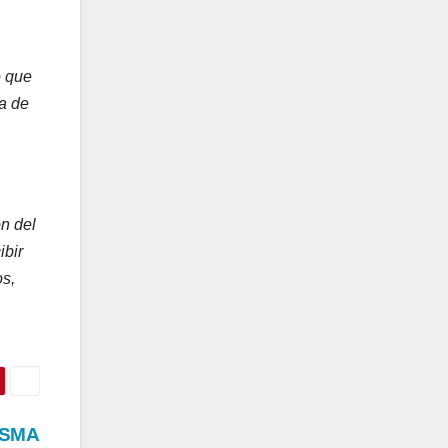
o que
a de
n del
ibir
os,
 USMA