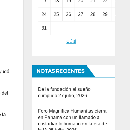
17
18
19
20
21
22
23
24
25
26
27
28
29
30
31
« Jul
NOTAS RECIENTES
ayudó
De la fundación al sueño
 del
cumplido
27 julio, 2026
Foro Magnifica Humanitas cierra
 la
en Panamá con un llamado a
custodiar lo humano en la era de