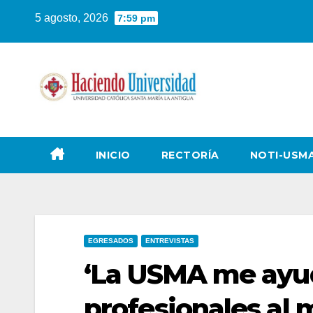
5 agosto, 2026
7:59 pm
INICIO
RECTORÍA
NOTI-USM
EGRESADOS
ENTREVISTAS
‘La USMA me ayud
profesionales al m