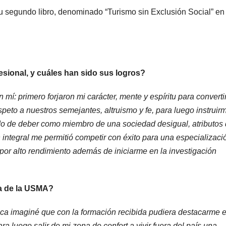
u segundo libro, denominado “Turismo sin Exclusión Social” en 
sional, y cuáles han sido sus logros?
: primero forjaron mi carácter, mente y espíritu para convert
eto a nuestros semejantes, altruismo y fe, para luego instruir
ido de deber como miembro de una sociedad desigual, atributos
integral me permitió competir con éxito para una especializaci
or alto rendimiento además de iniciarme en la investigación
da de la USMA?
a imaginé que con la formación recibida pudiera destacarme e
a luego salir de mi zona de confort a vivir fuera del país una