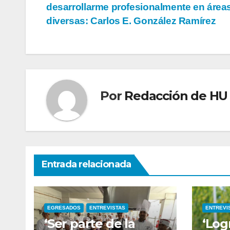
desarrollarme profesionalmente en áre
diversas: Carlos E. González Ramírez
Por
Redacción de HU
Entrada relacionada
EGRESADOS
ENTREVISTAS
ENTREVI
‘Ser parte de la
‘Log