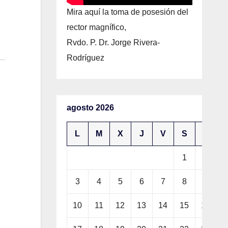
Mira aquí la toma de posesión del
rector magnífico,
Rvdo. P. Dr. Jorge Rivera-
Rodríguez
agosto 2026
L
M
X
J
V
S
D
1
2
3
4
5
6
7
8
9
10
11
12
13
14
15
16