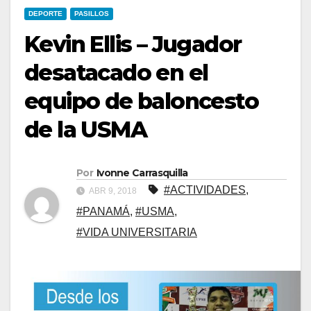
DEPORTE
PASILLOS
Kevin Ellis – Jugador
desatacado en el
equipo de baloncesto
de la USMA
Por
Ivonne Carrasquilla
#ACTIVIDADES
,
ABR 9, 2018
#PANAMÁ
,
#USMA
,
#VIDA UNIVERSITARIA