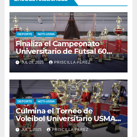
DEPORTE
NOTI-USMA
Finaliza el Campeonato
Universitario de Futsal 60
años USMA
JUL 28, 2025
PRISCILLA PÉREZ
DEPORTE
NOTI-USMA
Culmina el Torneo de
Voleibol Universitario USMA
60 años
JUL 1, 2025
PRISCILLA PÉREZ