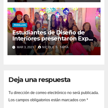
PASILLOS
Estudiantes de Diseño de
Interiores presentaron Expo
Lámparas
MAR 3, 2023
NICOLE S. TAPIA
Deja una respuesta
Tu dirección de correo electrónico no será publicada.
Los campos obligatorios están marcados con
*