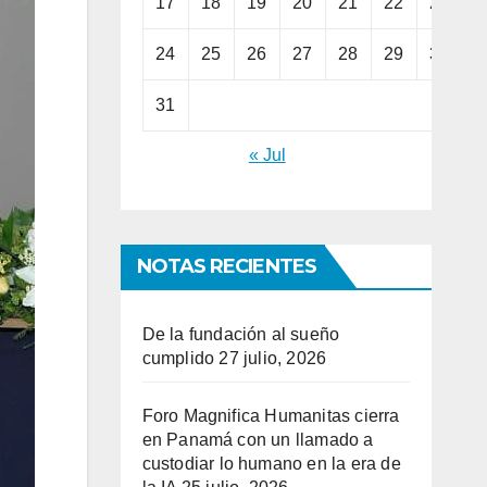
17
18
19
20
21
22
23
24
25
26
27
28
29
30
31
« Jul
NOTAS RECIENTES
De la fundación al sueño
cumplido
27 julio, 2026
Foro Magnifica Humanitas cierra
en Panamá con un llamado a
custodiar lo humano en la era de