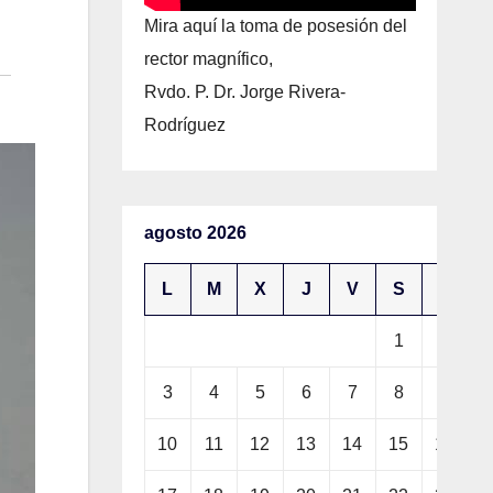
Mira aquí la toma de posesión del
rector magnífico,
Rvdo. P. Dr. Jorge Rivera-
Rodríguez
agosto 2026
L
M
X
J
V
S
D
1
2
3
4
5
6
7
8
9
10
11
12
13
14
15
16