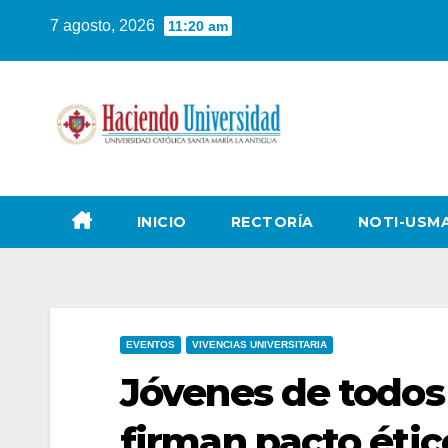
7 agosto, 2026
11:20 am
INICIO
RECTORÍA
NOTI-USM
EVENTOS
VIVENCIAS UNIVERSITARIA
Jóvenes de todos 
firman pacto étic