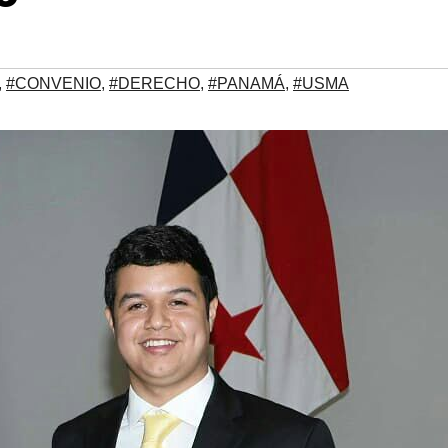
,
#CONVENIO
,
#DERECHO
,
#PANAMÁ
,
#USMA