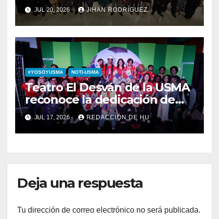
del Derecho Romano junto a
JUL 20, 2026
JIHAN RODRÍGUEZ
diputada invitada
#YOSOYUSMA
NOTI-USMA
Teatro El Desván de la USMA
reconoce la dedicación de
sus estudiantes en su 43
JUL 17, 2026
REDACCIÓN DE HU
aniversario
Deja una respuesta
Tu dirección de correo electrónico no será publicada.