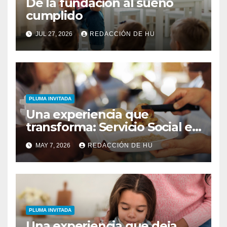
De la fundación al sueño
cumplido
JUL 27, 2026
REDACCIÓN DE HU
PLUMA INVITADA
Una experiencia que
transforma: Servicio Social en
Opus Christi
MAY 7, 2026
REDACCIÓN DE HU
PLUMA INVITADA
Una experiencia que deja