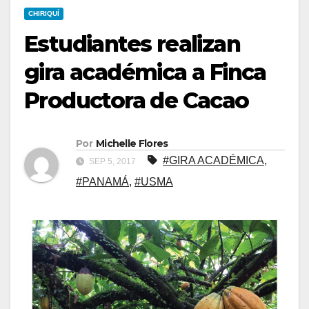
CHIRIQUÍ
Estudiantes realizan
gira académica a Finca
Productora de Cacao
Por
Michelle Flores
#GIRA ACADÉMICA
,
SEP 5, 2017
#PANAMÁ
,
#USMA