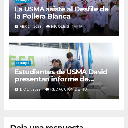
CHIRIQUÍ
La USMA asiste al Desfile de
la Pollera Blanca
ABR 14, 2023
NICOLE S. TAPIA
CHIRIQUÍ
Estudiantes de USMA David
presentan informe de
Biodiversidad
DIC 14, 2022
REDACCIÓN DE HU
Deja una respuesta