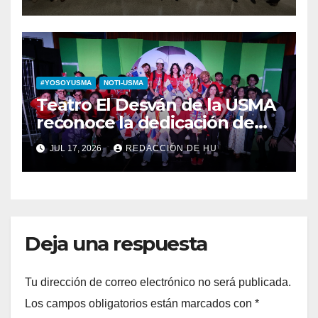
diputada invitada
#YOSOYUSMA
NOTI-USMA
Teatro El Desván de la USMA
reconoce la dedicación de
sus estudiantes en su 43
JUL 17, 2026
REDACCIÓN DE HU
aniversario
Deja una respuesta
Tu dirección de correo electrónico no será publicada.
Los campos obligatorios están marcados con
*