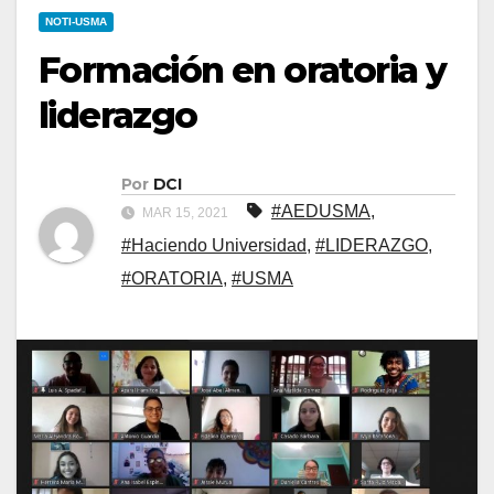
NOTI-USMA
Formación en oratoria y
liderazgo
Por
DCI
#AEDUSMA
,
MAR 15, 2021
#Haciendo Universidad
,
#LIDERAZGO
,
#ORATORIA
,
#USMA