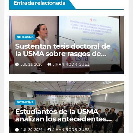
Entrada relacionada
NOTI-USMA
Sustentan tesis doctoral de
la USMA sobre rasgos de
personalidad y conductas de
JUL 21, 2026
JIHAN RODRÍGUEZ
autolesión en adolescentes
NOTI-USMA
Estudiantes de la USMA
analizan los antecedentes
del Derecho Romano junto a
JUL 20, 2026
JIHAN RODRÍGUEZ