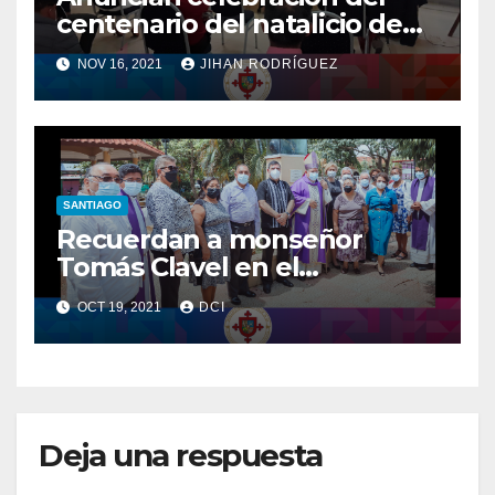
centenario del natalicio de
Monseñor Clavel
NOV 16, 2021
JIHAN RODRÍGUEZ
SANTIAGO
Recuerdan a monseñor
Tomás Clavel en el
aniversario de su
OCT 19, 2021
DCI
fallecimiento
Deja una respuesta