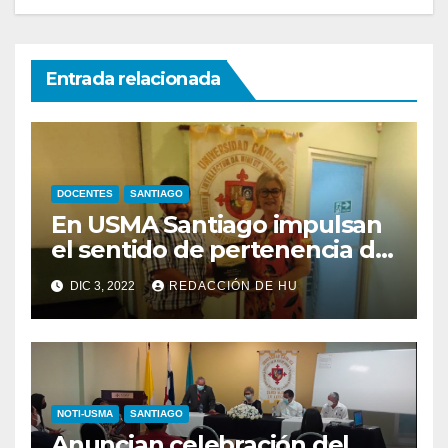
Entrada relacionada
DOCENTES
SANTIAGO
En USMA Santiago impulsan
el sentido de pertenencia de
los docentes usmeños
DIC 3, 2022
REDACCIÓN DE HU
NOTI-USMA
SANTIAGO
Anuncian celebración del