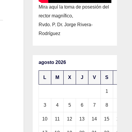
Mira aquí la toma de posesión del
rector magnífico,
Rvdo. P. Dr. Jorge Rivera-
Rodríguez
agosto 2026
L
M
X
J
V
S
D
1
2
3
4
5
6
7
8
9
10
11
12
13
14
15
16