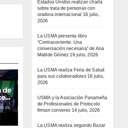
Estados Unidos realizan charla
sobre trata de personas con
oradora internacional
16 julio,
2026
La USMA presenta libro
“Contracorriente. Una
conversación necesaria” de Ana
Matilde Gómez
16 julio, 2026
La USMA realiza Feria de Salud
para sus colaboradores
16 julio,
2026
n de
ce
USMA y la Asociación Panameña
 sus
de Profesionales de Protocolo
ÓN DE
su
firman convenio
14 julio, 2026
La USMA realiza segundo Bazar