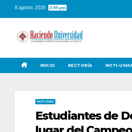
8 agosto, 2026
2:04 pm
INICIO
RECTORÍA
NOTI-USM
NOTI-USMA
Estudiantes de D
lugar del Campeo