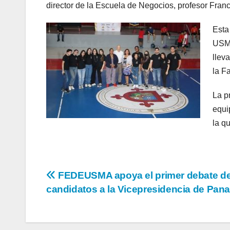
director de la Escuela de Negocios, profesor Fran
Esta
USMA
llev
la F
La p
equi
la q
FEDEUSMA apoya el primer debate d
candidatos a la Vicepresidencia de Pan