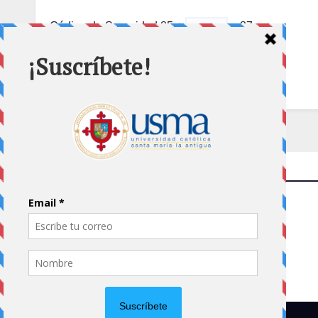
Código de Seguridad
85 +
= 87