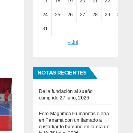
17
18
19
20
21
22
23
24
25
26
27
28
29
30
31
« Jul
NOTAS RECIENTES
De la fundación al sueño
cumplido
27 julio, 2026
Foro Magnifica Humanitas cierra
en Panamá con un llamado a
custodiar lo humano en la era de