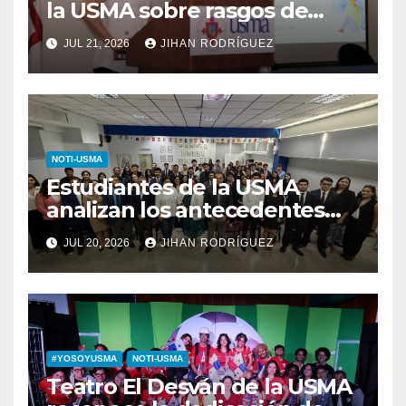
la USMA sobre rasgos de
personalidad y conductas de
JUL 21, 2026
JIHAN RODRÍGUEZ
autolesión en adolescentes
NOTI-USMA
Estudiantes de la USMA
analizan los antecedentes
del Derecho Romano junto a
JUL 20, 2026
JIHAN RODRÍGUEZ
diputada invitada
#YOSOYUSMA
NOTI-USMA
Teatro El Desván de la USMA