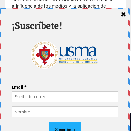
la Influencia de los medios y la aplicación de
prisión preventiva
10 julio, 2026
Home
Impreso
Pluma Invitada
Portada
Vida Universitaria