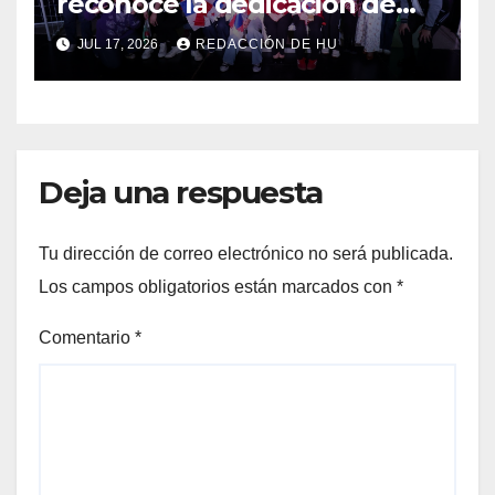
reconoce la dedicación de
sus estudiantes en su 43
JUL 17, 2026
REDACCIÓN DE HU
aniversario
Deja una respuesta
Tu dirección de correo electrónico no será publicada.
Los campos obligatorios están marcados con
*
Comentario
*