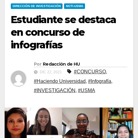
DIRECCIÓN DE INVESTIGACIÓN
NOTI-USMA
Estudiante se destaca
en concurso de
infografías
Por
Redacción de HU
#CONCURSO
,
DIC 22, 2021
#Haciendo Universidad
,
#Infografía
,
#INVESTIGACIÓN
,
#USMA