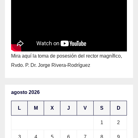
Mira aquí la toma de posesión del rector magnífico,
Rvdo. P. Dr. Jorge Rivera-Rodríguez
agosto 2026
L
M
X
J
V
S
D
1
2
3
4
5
6
7
8
9