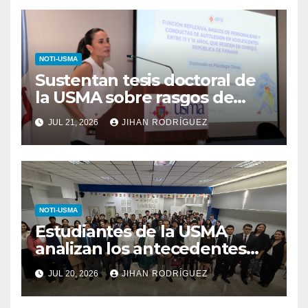
NOTI-USMA
Sustentan tesis doctoral de
la USMA sobre rasgos de
personalidad y conductas de
JUL 21, 2026
JIHAN RODRÍGUEZ
autolesión en adolescentes
NOTI-USMA
Estudiantes de la USMA
analizan los antecedentes
del Derecho Romano junto a
JUL 20, 2026
JIHAN RODRÍGUEZ
diputada invitada