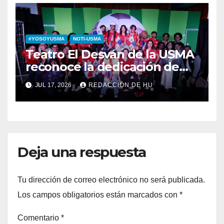
#YOSOYUSMA
NOTI-USMA
Teatro El Desván de la USMA
reconoce la dedicación de
sus estudiantes en su 43
JUL 17, 2026
REDACCIÓN DE HU
aniversario
Deja una respuesta
Tu dirección de correo electrónico no será publicada.
Los campos obligatorios están marcados con
*
Comentario
*