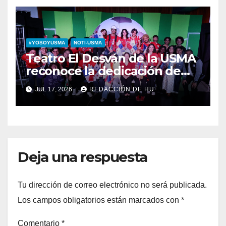
#YOSOYUSMA
NOTI-USMA
Teatro El Desván de la USMA
reconoce la dedicación de
sus estudiantes en su 43
JUL 17, 2026
REDACCIÓN DE HU
aniversario
Deja una respuesta
Tu dirección de correo electrónico no será publicada.
Los campos obligatorios están marcados con
*
Comentario
*