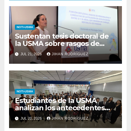
NOTI-USMA
Sustentan tesis doctoral de
la USMA sobre rasgos de
personalidad y conductas de
JUL 21, 2026
JIHAN RODRÍGUEZ
autolesión en adolescentes
NOTI-USMA
Estudiantes de la USMA
analizan los antecedentes
del Derecho Romano junto a
JUL 20, 2026
JIHAN RODRÍGUEZ
diputada invitada