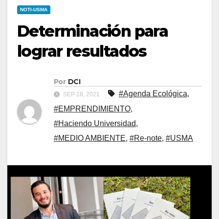
NOTI-USMA
Determinación para
lograr resultados
Por
DCI
#Agenda Ecológica
,
SEP 18, 2021
#EMPRENDIMIENTO
,
#Haciendo Universidad
,
#MEDIO AMBIENTE
,
#Re-note
,
#USMA