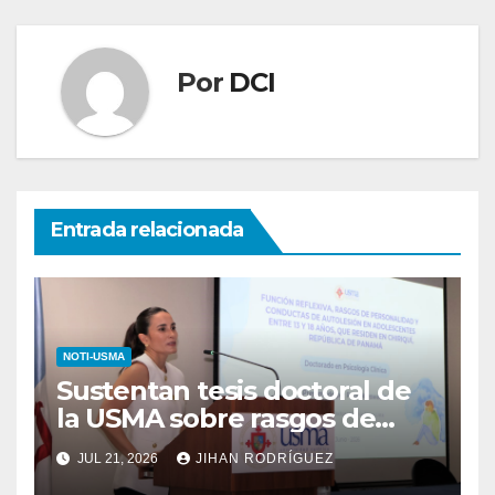
Por
DCI
Entrada relacionada
NOTI-USMA
Sustentan tesis doctoral de
la USMA sobre rasgos de
personalidad y conductas de
JUL 21, 2026
JIHAN RODRÍGUEZ
autolesión en adolescentes