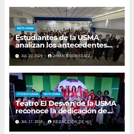
NOTI-USMA
Estudiantes de la USMA
analizan los antecedentes
del Derecho Romano junto a
JUL 20, 2026
JIHAN RODRÍGUEZ
diputada invitada
#YOSOYUSMA
NOTI-USMA
Teatro El Desván de la USMA
reconoce la dedicación de
sus estudiantes en su 43
JUL 17, 2026
REDACCIÓN DE HU
aniversario