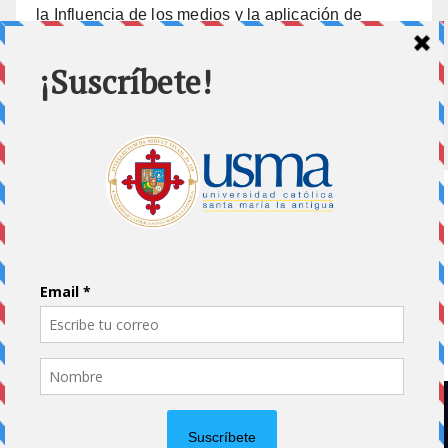
la Influencia de los medios y la aplicación de
prisión preventiva
10 julio, 2026
Home
Impreso
Pluma Invitada
Portada
Vida Universitaria