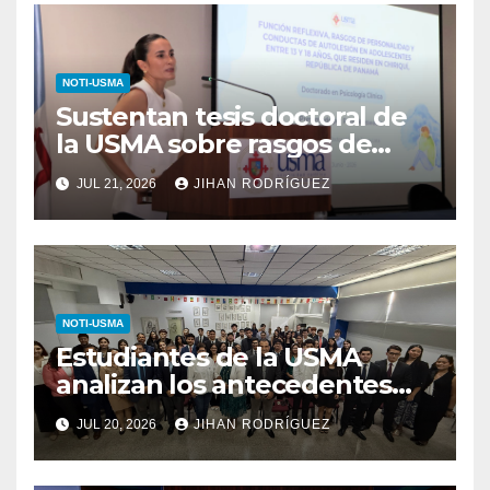
NOTI-USMA
Sustentan tesis doctoral de
la USMA sobre rasgos de
personalidad y conductas de
JUL 21, 2026
JIHAN RODRÍGUEZ
autolesión en adolescentes
NOTI-USMA
Estudiantes de la USMA
analizan los antecedentes
del Derecho Romano junto a
JUL 20, 2026
JIHAN RODRÍGUEZ
diputada invitada