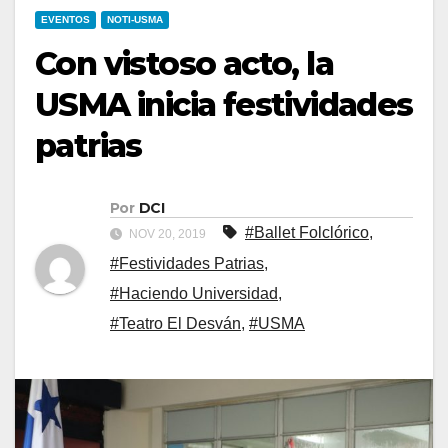
EVENTOS
NOTI-USMA
Con vistoso acto, la
USMA inicia festividades
patrias
Por
DCI
#Ballet Folclórico
,
NOV 20, 2019
#Festividades Patrias
,
#Haciendo Universidad
,
#Teatro El Desván
,
#USMA