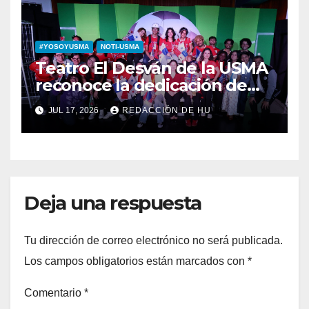
#YOSOYUSMA
NOTI-USMA
Teatro El Desván de la USMA
reconoce la dedicación de
sus estudiantes en su 43
JUL 17, 2026
REDACCIÓN DE HU
aniversario
Deja una respuesta
Tu dirección de correo electrónico no será publicada.
Los campos obligatorios están marcados con
*
Comentario
*