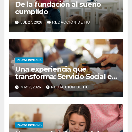
De la fundación al sueño
cumplido
JUL 27, 2026
REDACCIÓN DE HU
PLUMA INVITADA
Una experiencia que
transforma: Servicio Social en
Opus Christi
MAY 7, 2026
REDACCIÓN DE HU
PLUMA INVITADA