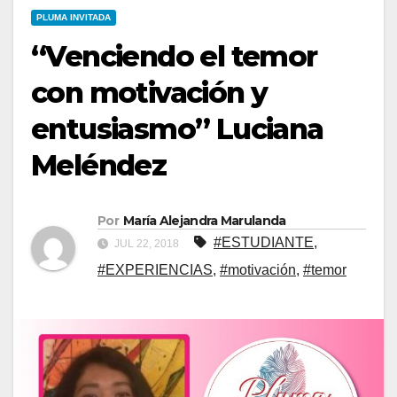
PLUMA INVITADA
“Venciendo el temor
con motivación y
entusiasmo” Luciana
Meléndez
Por
María Alejandra Marulanda
#ESTUDIANTE
,
JUL 22, 2018
#EXPERIENCIAS
,
#motivación
,
#temor