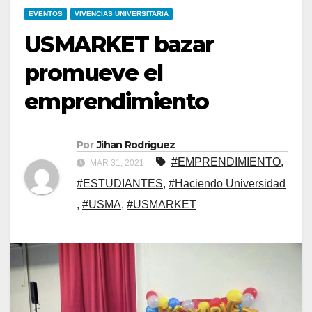
EVENTOS
VIVENCIAS UNIVERSITARIA
USMARKET bazar
promueve el
emprendimiento
Por
Jihan Rodríguez
#EMPRENDIMIENTO
,
MAR 31, 2021
#ESTUDIANTES
,
#Haciendo Universidad
,
#USMA
,
#USMARKET