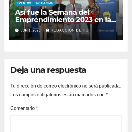
EVENTOS
NOTI-USMA
Así fue la Semana del
Emprendimiento 2023 en la
USMA Panamá
JUN 1, 2023
REDACCIÓN DE HU
Deja una respuesta
Tu dirección de correo electrónico no será publicada.
Los campos obligatorios están marcados con
*
Comentario
*