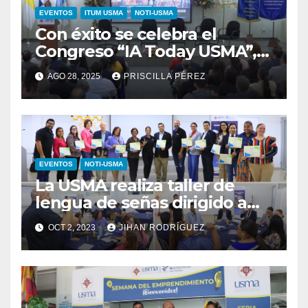
EVENTOS
ITUM USMA
NOTI-USMA
Con éxito se celebra el
Congreso “IA Today USMA”,
una mirada académica a la
AGO 28, 2025
PRISCILLA PÉREZ
Inteligencia Artificial
EVENTOS
NOTI-USMA
La USMA realiza taller de
lengua de señas dirigido a
decanos y directores
OCT 2, 2023
JIHAN RODRÍGUEZ