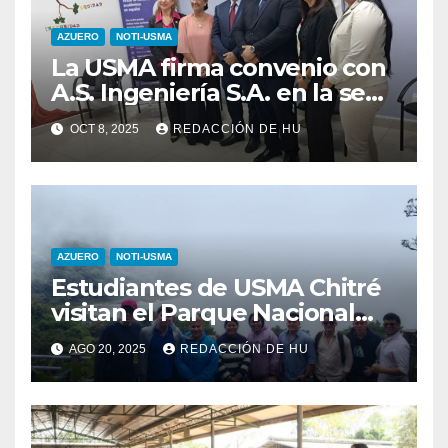
AZUERO
NOTI-USMA
La USMA firma convenio con
A.S. Ingeniería S.A. en la sede
de Chitré
OCT 8, 2025
REDACCIÓN DE HU
AZUERO
NOTI-USMA
Estudiantes de USMA Chitré
visitan el Parque Nacional
Volcán Poás en Costa Rica
AGO 20, 2025
REDACCIÓN DE HU