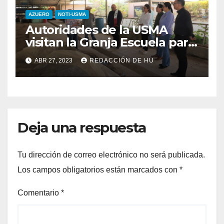
AZUERO
NOTI-USMA
Autoridades de la USMA
visitan la Granja Escuela para
conocer prácticas
ABR 27, 2023
REDACCIÓN DE HU
sostenibles
Deja una respuesta
Tu dirección de correo electrónico no será publicada.
Los campos obligatorios están marcados con
*
Comentario
*