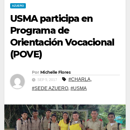
AZUERO
USMA participa en
Programa de
Orientación Vocacional
(POVE)
Por
Michelle Flores
#CHARLA
,
SEP 5, 2017
#SEDE AZUERO
,
#USMA