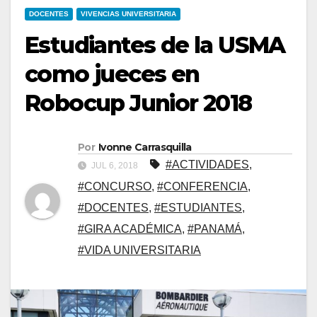
DOCENTES
VIVENCIAS UNIVERSITARIA
Estudiantes de la USMA
como jueces en
Robocup Junior 2018
Por
Ivonne Carrasquilla
#ACTIVIDADES
,
JUL 6, 2018
#CONCURSO
,
#CONFERENCIA
,
#DOCENTES
,
#ESTUDIANTES
,
#GIRA ACADÉMICA
,
#PANAMÁ
,
#VIDA UNIVERSITARIA