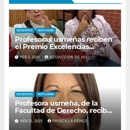
DOCENTES
NOTI-USMA
Profesoras usmeñas reciben
el Premio Excelencias
Gourmet 2025
FEB 3, 2026
REDACCIÓN DE HU
DOCENTES
NOTI-USMA
Profesora usmeña, de la
Facultad de Derecho, recibe
reconocimiento
NOV 21, 2025
PRISCILLA PÉREZ
internacional en el Legal 500