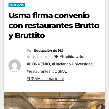
NOTI-USMA
Usma firma convenio
con restaurantes Brutto
y Bruttito
Por
Redacción de HU
#Bruttito
,
#Brutto
,
MAR 29, 2022
#CONVENIO
,
#Haciendo Universidad
,
#restaurantes
,
#USMA
,
#USMA Internacional