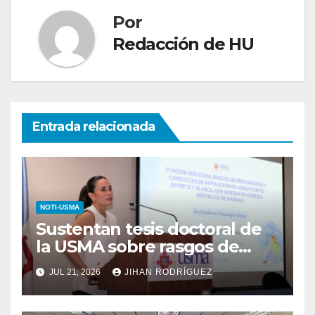
Por
Redacción de HU
Entrada relacionada
NOTI-USMA
Sustentan tesis doctoral de
la USMA sobre rasgos de
personalidad y conductas de
JUL 21, 2026
JIHAN RODRÍGUEZ
autolesión en adolescentes