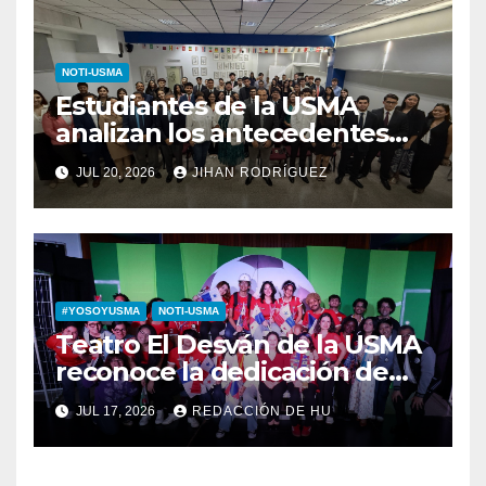
NOTI-USMA
Estudiantes de la USMA
analizan los antecedentes
del Derecho Romano junto a
JUL 20, 2026
JIHAN RODRÍGUEZ
diputada invitada
#YOSOYUSMA
NOTI-USMA
Teatro El Desván de la USMA
reconoce la dedicación de
sus estudiantes en su 43
JUL 17, 2026
REDACCIÓN DE HU
aniversario