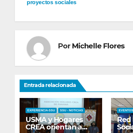
proyectos sociales
Por
Michelle Flores
Entrada relacionada
EXPERIENCIA-SSU
SSU - NOTICIAS
EVENTO
USMA y Hogares
Red 
CREA orientan a
Soci