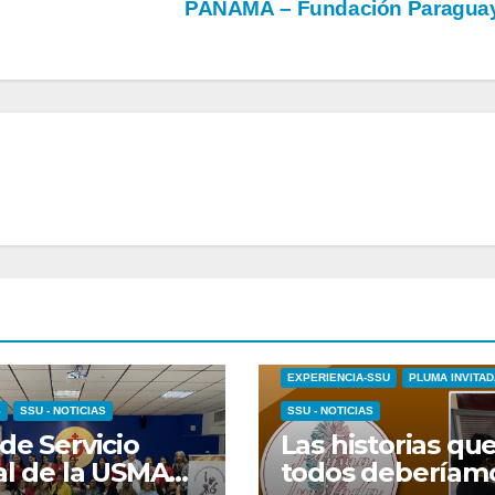
PANAMÁ – Fundación Paragua
EXPERIENCIA-SSU
PLUMA INVITAD
S
SSU - NOTICIAS
SSU - NOTICIAS
de Servicio
Las historias qu
al de la USMA
todos deberíam