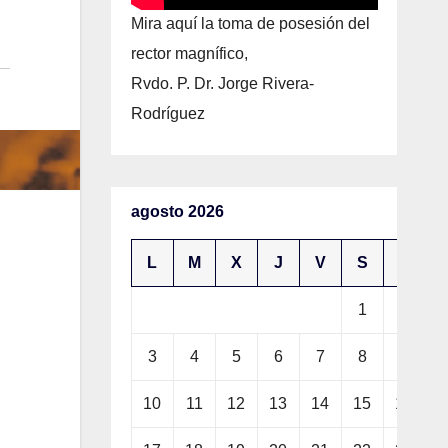
Mira aquí la toma de posesión del
rector magnífico,
Rvdo. P. Dr. Jorge Rivera-
Rodríguez
agosto 2026
L
M
X
J
V
S
D
1
2
3
4
5
6
7
8
9
10
11
12
13
14
15
16