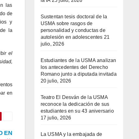
la IA
25 julio, 2026
en las
ado de
Sustentan tesis doctoral de la
ios y
USMA sobre rasgos de
 de la
personalidad y conductas de
autolesión en adolescentes
21
julio, 2026
bir el
Estudiantes de la USMA analizan
sidad,
los antecedentes del Derecho
Romano junto a diputada invitada
20 julio, 2026
ventos
par en
Teatro El Desván de la USMA
reconoce la dedicación de sus
estudiantes en su 43 aniversario
17 julio, 2026
O EN
La USMA y la embajada de