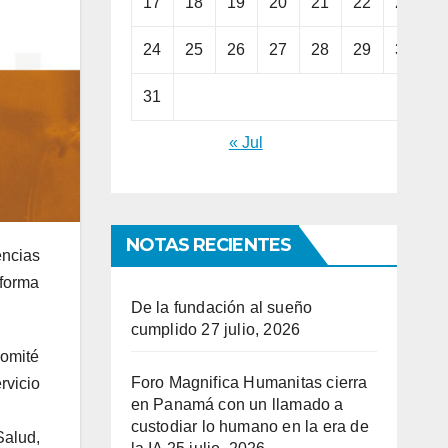
17
18
19
20
21
22
23
24
25
26
27
28
29
30
31
« Jul
NOTAS RECIENTES
ncias
aforma
De la fundación al sueño
cumplido
27 julio, 2026
Comité
Foro Magnifica Humanitas cierra
rvicio
en Panamá con un llamado a
custodiar lo humano en la era de
alud,