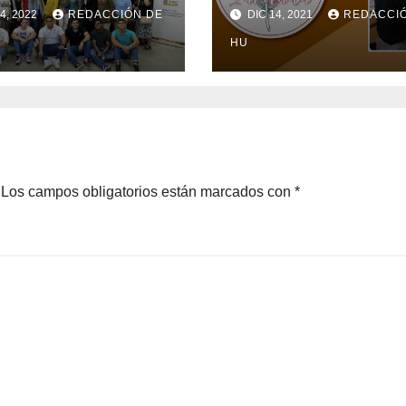
iza encuentro
escuchar
4, 2022
REDACCIÓN DE
DIC 14, 2021
REDACCI
e inclusión de
HU
descendientes
Los campos obligatorios están marcados con
*