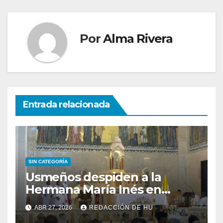
Por
Alma Rivera
Entrada relacionada
SIN CATEGORÍA
Usmeños despiden a la
Hermana María Inés en
Iglesia San Francisco de Asís
ABR 27, 2026
REDACCIÓN DE HU