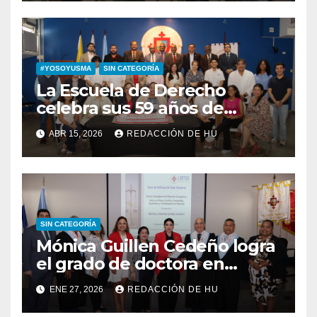
#YOSOYUSMA
SIN CATEGORÍA
La Escuela de Derecho
celebra sus 59 años de
aniversario
ABR 15, 2026
REDACCIÓN DE HU
SIN CATEGORÍA
Mónica Guillen Cedeño logra
el grado de doctora en
Derecho
ENE 27, 2026
REDACCIÓN DE HU