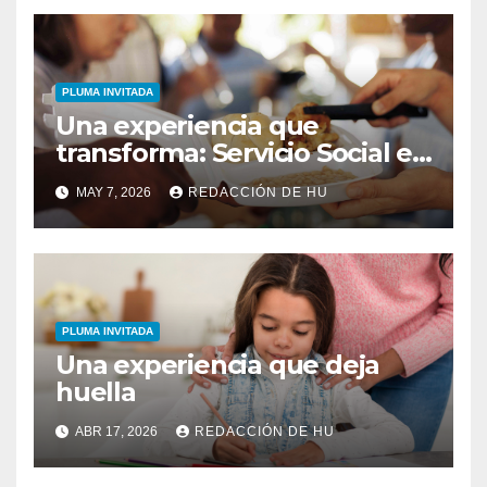
PLUMA INVITADA
Una experiencia que
transforma: Servicio Social en
Opus Christi
MAY 7, 2026
REDACCIÓN DE HU
PLUMA INVITADA
Una experiencia que deja
huella
ABR 17, 2026
REDACCIÓN DE HU