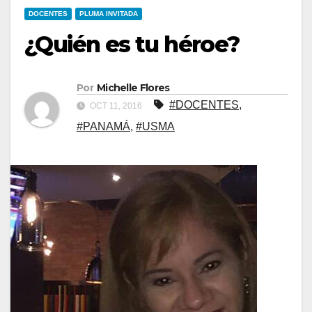
DOCENTES
PLUMA INVITADA
¿Quién es tu héroe?
Por
Michelle Flores
#DOCENTES
,
OCT 11, 2016
#PANAMÁ
,
#USMA