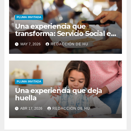
PLUMA INVITADA
Una experiencia que
transforma: Servicio Social en
Opus Christi
MAY 7, 2026
REDACCIÓN DE HU
PLUMA INVITADA
Una experiencia que deja
huella
ABR 17, 2026
REDACCIÓN DE HU