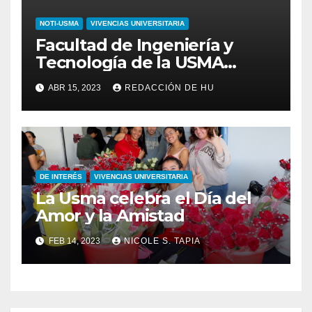
NOTI-USMA
VIVENCIAS UNIVERSITARIA
Facultad de Ingeniería y
Tecnología de la USMA
realiza convivio deportivo
ABR 15, 2023
REDACCIÓN DE HU
DE INTERÉS
VIVENCIAS UNIVERSITARIA
La Usma celebra el Día del
Amor y la Amistad
FEB 14, 2023
NICOLE S. TAPIA