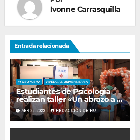
Ivonne Carrasquilla
Entrada relacionada
#YOSOYUSMA
VIVENCIAS UNIVERSITARIA
Estudiantes de Psicología
realizan taller «Un abrazo a la
comunidad»
ABR 22, 2023
REDACCIÓN DE HU