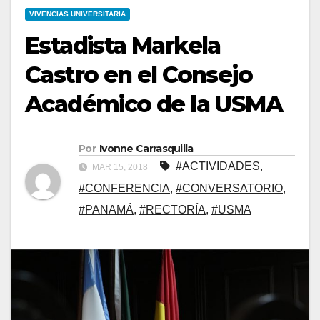
VIVENCIAS UNIVERSITARIA
Estadista Markela
Castro en el Consejo
Académico de la USMA
Por
Ivonne Carrasquilla
#ACTIVIDADES
,
MAR 15, 2018
#CONFERENCIA
,
#CONVERSATORIO
,
#PANAMÁ
,
#RECTORÍA
,
#USMA